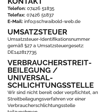
KONTAKT
Telefon:
07426 51835
Telefax:
07426 51837
E-Mail:
info@schwaibold-web.de
UMSATZ­STEUER
Umsatzsteuer-Identifikationsnummer
gemäß §27 a Umsatzsteuergesetz:
DE142817735
VERBRAUCHER­STREIT­
BEILEGUNG /
UNIVERSAL­
SCHLICHTUNGS­STELLE
Wir sind nicht bereit oder verpflichtet, an
Streit­beilegungs­verfahren vor einer
Verbraucher­schlichtungs­stelle
teilzunehmen.