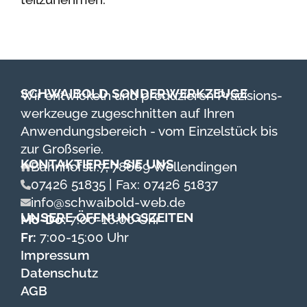
SCHWAIBOLD SONDERWERKZEUGE
Wir entwickeln und produzieren Präzisions­
werk­zeuge zugeschnitten auf Ihren
Anwendungs­bereich - vom Einzel­stück bis
zur Groß­serie.
KONTAKTIEREN SIE UNS
Bahnhofstr.7, 78669 Wellendingen
07426 51835 | Fax: 07426 51837
info@schwaibold-web.de
UNSERE ÖFFNUNGSZEITEN
Mo-Do:
7:00-16:00 Uhr
Fr:
7:00-15:00 Uhr
Impressum
Datenschutz
AGB